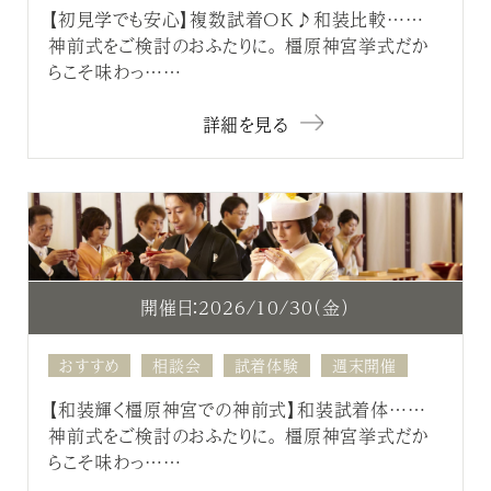
【初見学でも安心】複数試着OK♪和装比較……
神前式をご検討のおふたりに。 橿原神宮挙式だか
らこそ味わっ……
詳細を見る
開催日：2026/10/30（金）
おすすめ
相談会
試着体験
週末開催
【和装輝く橿原神宮での神前式】和装試着体……
神前式をご検討のおふたりに。 橿原神宮挙式だか
らこそ味わっ……