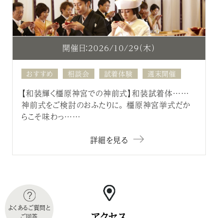
開催日：2026/10/29（木）
おすすめ
相談会
試着体験
週末開催
【和装輝く橿原神宮での神前式】和装試着体……
神前式をご検討のおふたりに。 橿原神宮挙式だか
らこそ味わっ……
詳細を見る
よくあるご質問と
アクセス
ご回答