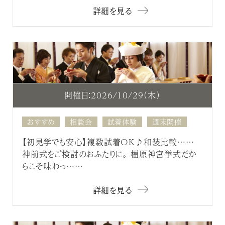
詳細を見る
開催日：2026/10/29（木）
おすすめ
相談会
試着体験
週末開催
【初見学でも安心】複数試着OK♪和装比較……
神前式をご検討のおふたりに。 橿原神宮挙式だか
らこそ味わっ……
詳細を見る