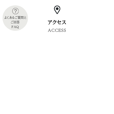
Q
Q
よくあるご質問と
橿原神宮挙式だけの利用でも可能でしょうか？
アレルギーに対応したメニューは可能ですか？
アクセス
ご回答
FAQ
A
A
ACCESS
可能です。橿原神宮結婚式プランをご用意して
はい。事前にアレルギーについての詳細をお伺
おります。
いした上で考慮したメニューをお作りいたしま
す。
新郎新婦様を通してお知らせください。
Q
披露宴やお食事会だけの利用は可能でしょう
か？
Q
A
子供用料理はありますか？
可能です。披露宴プランをご用意しております。
A
はい。お子様メニューのご用意もございます。
詳しくはスタッフにお問い合わせください。