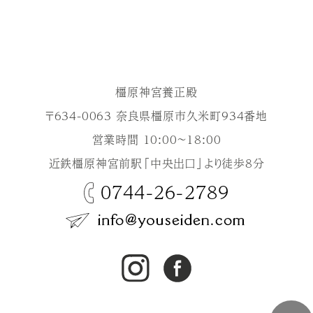
Q
挙式の後に家族のみでの会食はできますか？
A
承っております。会食プランもございますので、
Q
お料理の試食はできますか？
ぜひご相談ください。
A
試食会を設けておりますので、そちらにご参加
橿原神宮養正殿
いただくことは可能です。
〒634-0063 奈良県橿原市久米町934番地
詳しくはスタッフまでお問合せください。
営業時間 10:00～18:00
Q
友人の挙式参列は可能でしょうか？
近鉄橿原神宮前駅「中央出口」より徒歩8分
A
可能です。式場により参列可能人数が違います
0744-26-2789
ので、お確かめの上ご参列ください。
Q
新郎新婦の控室はありますか？