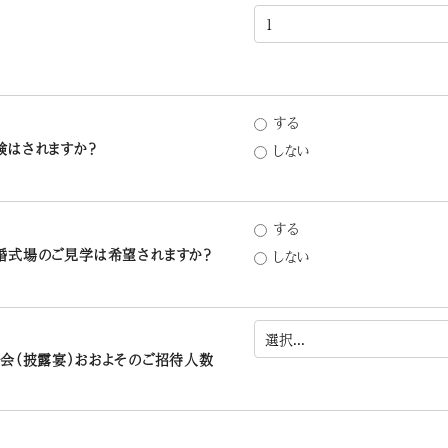
する
験はされますか？
しない
する
婚式場のご見学は希望されますか？
しない
会（披露宴）おおよそのご招待人数