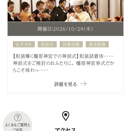
開催日：2026/10/29（木）
おすすめ
相談会
試着体験
週末開催
【和装輝く橿原神宮での神前式】和装試着体……
神前式をご検討のおふたりに。 橿原神宮挙式だか
らこそ味わっ……
詳細を見る
よくあるご質問と
アクセス
ご回答