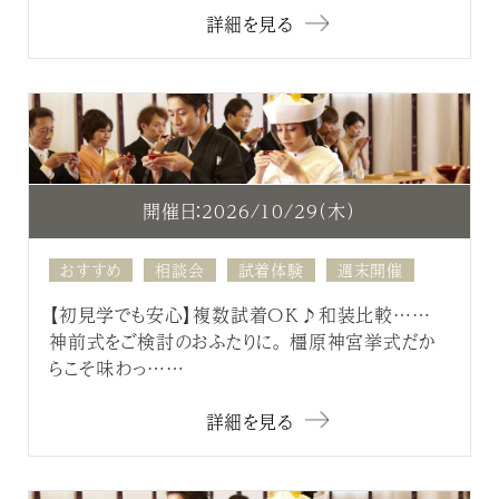
詳細を見る
開催日：2026/10/29（木）
おすすめ
相談会
試着体験
週末開催
【初見学でも安心】複数試着OK♪和装比較……
神前式をご検討のおふたりに。 橿原神宮挙式だか
らこそ味わっ……
詳細を見る