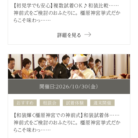
【初見学でも安心】複数試着OK♪和装比較……
神前式をご検討のおふたりに。 橿原神宮挙式だか
らこそ味わっ……
詳細を見る
開催日：2026/10/30（金）
おすすめ
相談会
試着体験
週末開催
【和装輝く橿原神宮での神前式】和装試着体……
神前式をご検討のおふたりに。 橿原神宮挙式だか
らこそ味わっ……