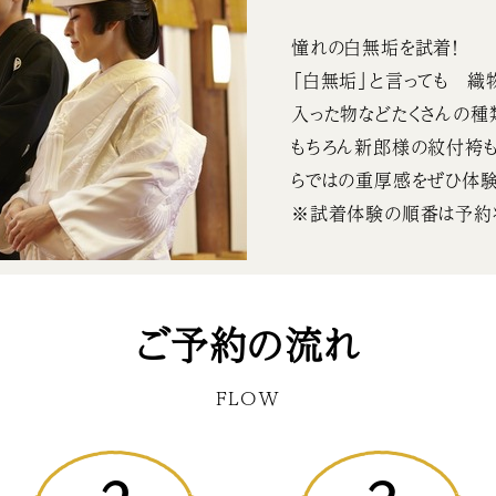
憧れの白無垢を試着！
「白無垢」と言っても 織
入った物などたくさんの種
もちろん新郎様の紋付袴も
らではの重厚感をぜひ体験
※試着体験の順番は予約
ご予約の流れ
FLOW