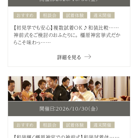
おすすめ
相談会
試着体験
週末開催
【初見学でも安心】複数試着OK♪和装比較……
神前式をご検討のおふたりに。 橿原神宮挙式だか
らこそ味わっ……
詳細を見る
開催日：2026/10/30（金）
おすすめ
相談会
試着体験
週末開催
【和装輝く橿原神宮での神前式】和装試着体……