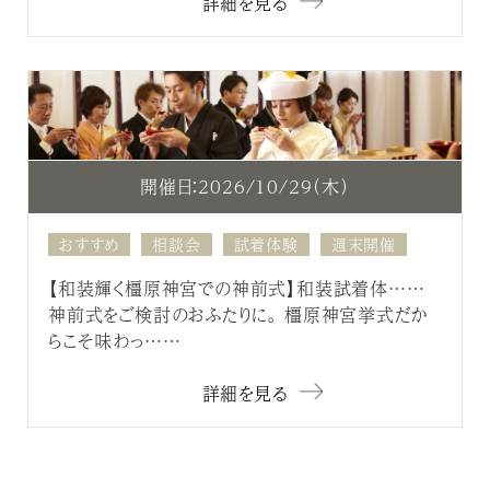
詳細を見る
開催日：2026/10/29（木）
おすすめ
相談会
試着体験
週末開催
【和装輝く橿原神宮での神前式】和装試着体……
神前式をご検討のおふたりに。 橿原神宮挙式だか
らこそ味わっ……
詳細を見る