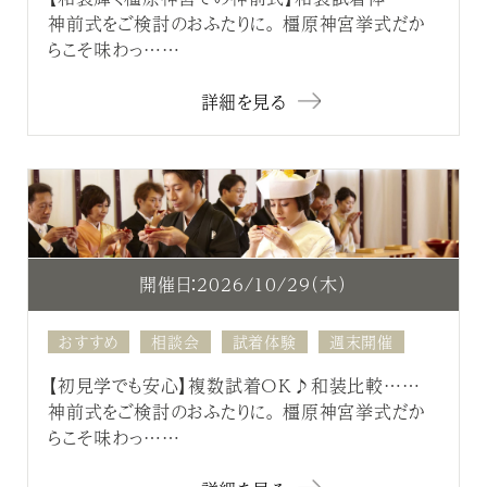
神前式をご検討のおふたりに。 橿原神宮挙式だか
らこそ味わっ……
詳細を見る
開催日：2026/10/29（木）
おすすめ
相談会
試着体験
週末開催
【初見学でも安心】複数試着OK♪和装比較……
神前式をご検討のおふたりに。 橿原神宮挙式だか
らこそ味わっ……