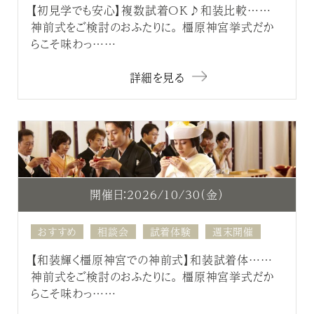
【初見学でも安心】複数試着OK♪和装比較……
神前式をご検討のおふたりに。 橿原神宮挙式だか
らこそ味わっ……
詳細を見る
開催日：2026/10/30（金）
おすすめ
相談会
試着体験
週末開催
【和装輝く橿原神宮での神前式】和装試着体……
神前式をご検討のおふたりに。 橿原神宮挙式だか
らこそ味わっ……