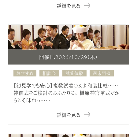
詳細を見る
開催日：2026/10/29（木）
おすすめ
相談会
試着体験
週末開催
【初見学でも安心】複数試着OK♪和装比較……
神前式をご検討のおふたりに。 橿原神宮挙式だか
らこそ味わっ……
詳細を見る