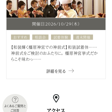
開催日：2026/10/29（木）
おすすめ
相談会
試着体験
週末開催
【和装輝く橿原神宮での神前式】和装試着体……
神前式をご検討のおふたりに。 橿原神宮挙式だか
らこそ味わっ……
詳細を見る
よくあるご質問と
アクセス
ご回答