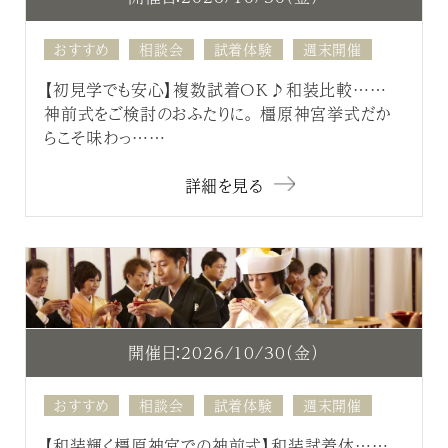
おすすめ
相談会
試着体験
週末開催
【初見学でも安心】複数試着OK♪和装比較……
神前式をご検討のおふたりに。 橿原神宮挙式だか
らこそ味わっ……
詳細を見る
開催日：2026/10/30（金）
おすすめ
相談会
試着体験
週末開催
【和装輝く橿原神宮での神前式】和装試着体……