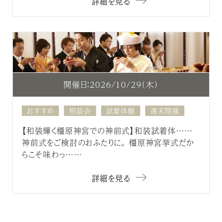
詳細を見る
開催日：2026/10/29（木）
おすすめ
相談会
試着体験
週末開催
【和装輝く橿原神宮での神前式】和装試着体……
神前式をご検討のおふたりに。 橿原神宮挙式だか
らこそ味わっ……
詳細を見る