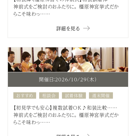
神前式をご検討のおふたりに。 橿原神宮挙式だか
らこそ味わっ……
詳細を見る
開催日：2026/10/29（木）
おすすめ
相談会
試着体験
週末開催
【初見学でも安心】複数試着OK♪和装比較……
神前式をご検討のおふたりに。 橿原神宮挙式だか
らこそ味わっ……