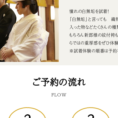
憧れの白無垢を試着！
「白無垢」と言っても 織
入った物などたくさんの種
もちろん新郎様の紋付袴も
らではの重厚感をぜひ体験
※試着体験の順番は予約
ご予約の流れ
FLOW