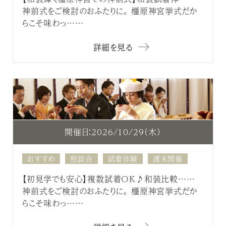
神前式をご検討のおふたりに。 橿原神宮挙式だか
らこそ味わっ……
詳細を見る
開催日：2026/10/29（木）
おすすめ
相談会
試着体験
週末開催
【初見学でも安心】複数試着OK♪和装比較……
神前式をご検討のおふたりに。 橿原神宮挙式だか
らこそ味わっ……