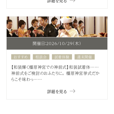
詳細を見る
開催日：2026/10/29（木）
おすすめ
相談会
試着体験
週末開催
【和装輝く橿原神宮での神前式】和装試着体……
神前式をご検討のおふたりに。 橿原神宮挙式だか
らこそ味わっ……
詳細を見る