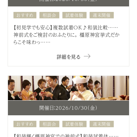
おすすめ
相談会
試着体験
週末開催
【初見学でも安心】複数試着OK♪和装比較……
神前式をご検討のおふたりに。 橿原神宮挙式だか
らこそ味わっ……
詳細を見る
開催日：2026/10/30（金）
おすすめ
相談会
試着体験
週末開催
【和装輝く橿原神宮での神前式】和装試着体……