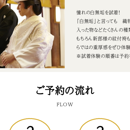
憧れの白無垢を試着！
「白無垢」と言っても 織
入った物などたくさんの種
もちろん新郎様の紋付袴も
らではの重厚感をぜひ体験
※試着体験の順番は予約
ご予約の流れ
FLOW