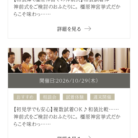
神前式をご検討のおふたりに。 橿原神宮挙式だか
らこそ味わっ……
詳細を見る
開催日：2026/10/29（木）
おすすめ
相談会
試着体験
週末開催
【初見学でも安心】複数試着OK♪和装比較……
神前式をご検討のおふたりに。 橿原神宮挙式だか
らこそ味わっ……