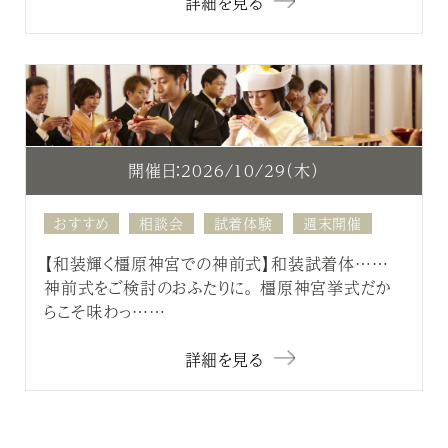
詳細を見る
開催日：2026/10/29（木）
おすすめ
相談会
試着体験
週末開催
【和装輝く橿原神宮での神前式】和装試着体……
神前式をご検討のおふたりに。 橿原神宮挙式だか
らこそ味わっ……
詳細を見る