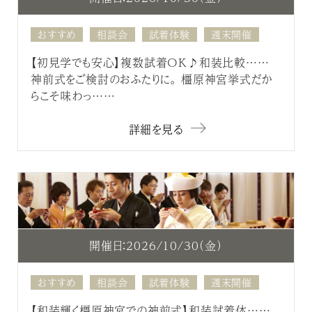
おすすめ
相談会
試着体験
週末開催
【初見学でも安心】複数試着OK♪和装比較……
神前式をご検討のおふたりに。 橿原神宮挙式だか
らこそ味わっ……
詳細を見る
開催日：2026/10/30（金）
おすすめ
相談会
試着体験
週末開催
【和装輝く橿原神宮での神前式】和装試着体……