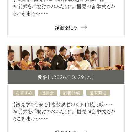
神前式をご検討のおふたりに。 橿原神宮挙式だか
らこそ味わっ……
詳細を見る
開催日：2026/10/29（木）
おすすめ
相談会
試着体験
週末開催
【初見学でも安心】複数試着OK♪和装比較……
神前式をご検討のおふたりに。 橿原神宮挙式だか
らこそ味わっ……