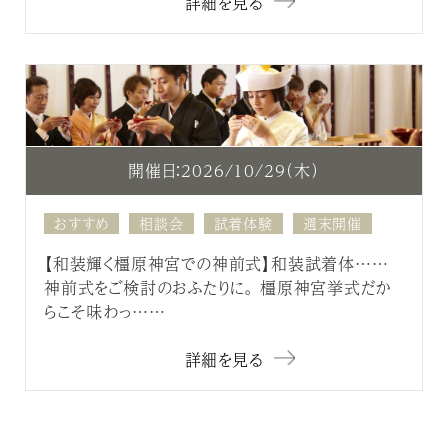
詳細を見る
開催日：2026/10/29（木）
おすすめ
相談会
試着体験
週末開催
【和装輝く橿原神宮での神前式】和装試着体……
神前式をご検討のおふたりに。 橿原神宮挙式だか
らこそ味わっ……
詳細を見る