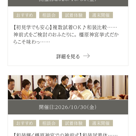
おすすめ
相談会
試着体験
週末開催
【初見学でも安心】複数試着OK♪和装比較……
神前式をご検討のおふたりに。 橿原神宮挙式だか
らこそ味わっ……
詳細を見る
開催日：2026/10/30（金）
おすすめ
相談会
試着体験
週末開催
【和装輝く橿原神宮での神前式】和装試着体……