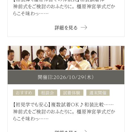
神前式をご検討のおふたりに。 橿原神宮挙式だか
らこそ味わっ……
詳細を見る
開催日：2026/10/29（木）
おすすめ
相談会
試着体験
週末開催
【初見学でも安心】複数試着OK♪和装比較……
神前式をご検討のおふたりに。 橿原神宮挙式だか
らこそ味わっ……