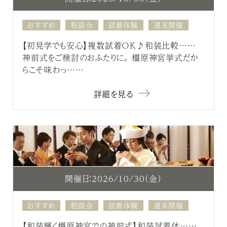
おすすめ
相談会
試着体験
週末開催
【初見学でも安心】複数試着OK♪和装比較……
神前式をご検討のおふたりに。 橿原神宮挙式だか
らこそ味わっ……
詳細を見る
開催日：2026/10/30（金）
おすすめ
相談会
試着体験
週末開催
【和装輝く橿原神宮での神前式】和装試着体……