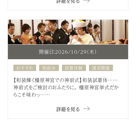
詳細を見る
開催日：2026/10/29（木）
おすすめ
相談会
試着体験
週末開催
【和装輝く橿原神宮での神前式】和装試着体……
神前式をご検討のおふたりに。 橿原神宮挙式だか
らこそ味わっ……
詳細を見る