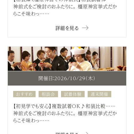
神前式をご検討のおふたりに。 橿原神宮挙式だか
らこそ味わっ……
詳細を見る
開催日：2026/10/29（木）
おすすめ
相談会
試着体験
週末開催
【初見学でも安心】複数試着OK♪和装比較……
神前式をご検討のおふたりに。 橿原神宮挙式だか
らこそ味わっ……