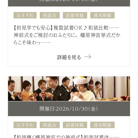
おすすめ
相談会
試着体験
週末開催
【初見学でも安心】複数試着OK♪和装比較……
神前式をご検討のおふたりに。 橿原神宮挙式だか
らこそ味わっ……
詳細を見る
開催日：2026/10/30（金）
おすすめ
相談会
試着体験
週末開催
【和装輝く橿原神宮での神前式】和装試着体……