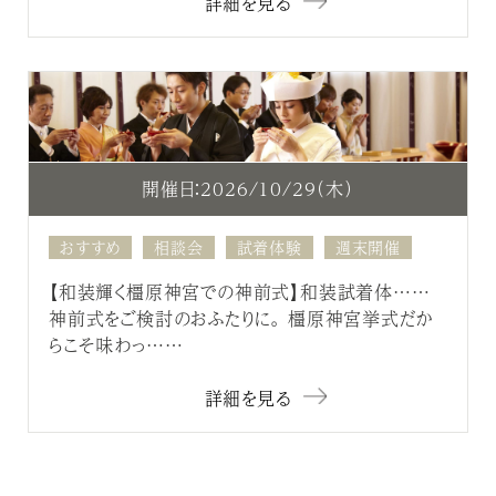
詳細を見る
開催日：2026/10/29（木）
おすすめ
相談会
試着体験
週末開催
【和装輝く橿原神宮での神前式】和装試着体……
神前式をご検討のおふたりに。 橿原神宮挙式だか
らこそ味わっ……
詳細を見る