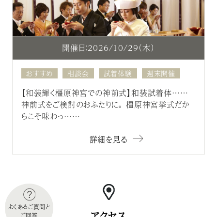
開催日：2026/10/29（木）
おすすめ
相談会
試着体験
週末開催
【和装輝く橿原神宮での神前式】和装試着体……
神前式をご検討のおふたりに。 橿原神宮挙式だか
らこそ味わっ……
詳細を見る
よくあるご質問と
アクセス
ご回答