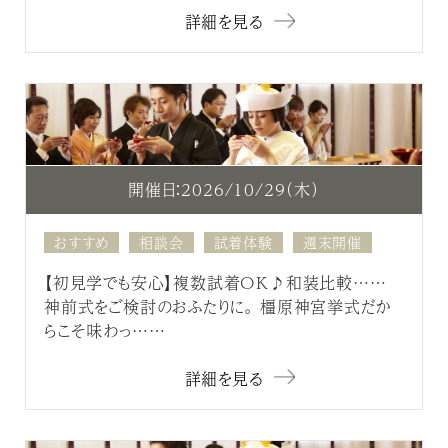
詳細を見る
開催日：2026/10/29（木）
おすすめ
相談会
試着体験
週末開催
【初見学でも安心】複数試着OK♪和装比較……
神前式をご検討のおふたりに。 橿原神宮挙式だか
らこそ味わっ……
詳細を見る