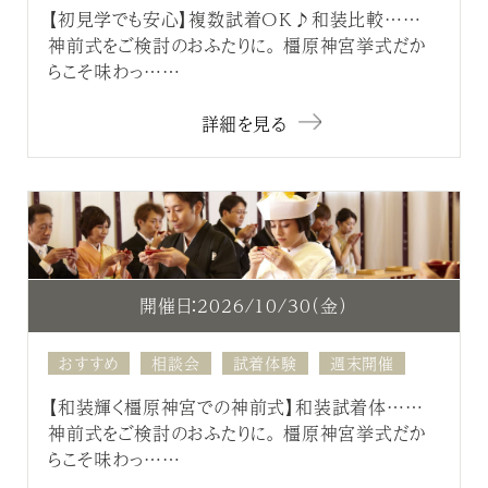
【初見学でも安心】複数試着OK♪和装比較……
神前式をご検討のおふたりに。 橿原神宮挙式だか
らこそ味わっ……
詳細を見る
開催日：2026/10/30（金）
おすすめ
相談会
試着体験
週末開催
【和装輝く橿原神宮での神前式】和装試着体……
神前式をご検討のおふたりに。 橿原神宮挙式だか
らこそ味わっ……