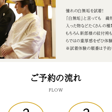
憧れの白無垢を試着！
「白無垢」と言っても 織
入った物などたくさんの種
もちろん新郎様の紋付袴も
らではの重厚感をぜひ体験
※試着体験の順番は予約
ご予約の流れ
FLOW