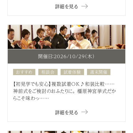
詳細を見る
開催日：2026/10/29（木）
おすすめ
相談会
試着体験
週末開催
【初見学でも安心】複数試着OK♪和装比較……
神前式をご検討のおふたりに。 橿原神宮挙式だか
らこそ味わっ……
詳細を見る