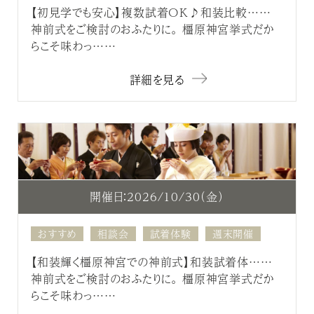
【初見学でも安心】複数試着OK♪和装比較……
神前式をご検討のおふたりに。 橿原神宮挙式だか
らこそ味わっ……
詳細を見る
開催日：2026/10/30（金）
おすすめ
相談会
試着体験
週末開催
【和装輝く橿原神宮での神前式】和装試着体……
神前式をご検討のおふたりに。 橿原神宮挙式だか
らこそ味わっ……