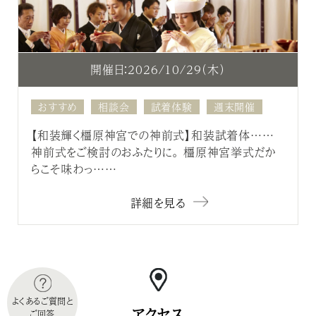
開催日：2026/10/29（木）
おすすめ
相談会
試着体験
週末開催
【和装輝く橿原神宮での神前式】和装試着体……
神前式をご検討のおふたりに。 橿原神宮挙式だか
らこそ味わっ……
詳細を見る
よくあるご質問と
アクセス
ご回答