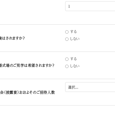
する
験はされますか？
しない
する
婚式場のご見学は希望されますか？
しない
会（披露宴）おおよそのご招待人数