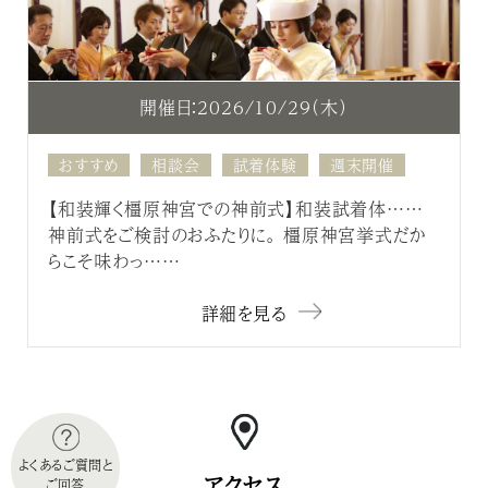
開催日：2026/10/29（木）
おすすめ
相談会
試着体験
週末開催
【和装輝く橿原神宮での神前式】和装試着体……
神前式をご検討のおふたりに。 橿原神宮挙式だか
らこそ味わっ……
詳細を見る
よくあるご質問と
アクセス
ご回答