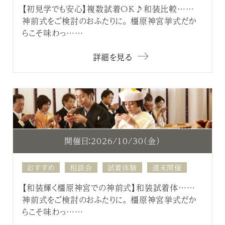
【初見学でも安心】複数試着OK♪和装比較……
神前式をご検討のおふたりに。 橿原神宮挙式だか
らこそ味わっ……
詳細を見る
開催日：2026/10/30（金）
おすすめ
相談会
試着体験
週末開催
【和装輝く橿原神宮での神前式】和装試着体……
神前式をご検討のおふたりに。 橿原神宮挙式だか
らこそ味わっ……