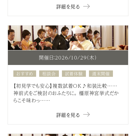
詳細を見る
開催日：2026/10/29（木）
おすすめ
相談会
試着体験
週末開催
【初見学でも安心】複数試着OK♪和装比較……
神前式をご検討のおふたりに。 橿原神宮挙式だか
らこそ味わっ……
詳細を見る