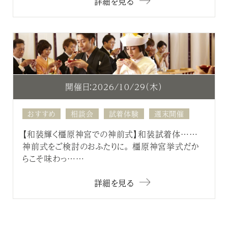
詳細を見る
開催日：2026/10/29（木）
おすすめ
相談会
試着体験
週末開催
【和装輝く橿原神宮での神前式】和装試着体……
神前式をご検討のおふたりに。 橿原神宮挙式だか
らこそ味わっ……
詳細を見る