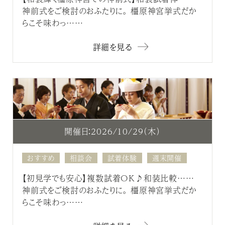
神前式をご検討のおふたりに。 橿原神宮挙式だか
らこそ味わっ……
詳細を見る
開催日：2026/10/29（木）
おすすめ
相談会
試着体験
週末開催
【初見学でも安心】複数試着OK♪和装比較……
神前式をご検討のおふたりに。 橿原神宮挙式だか
らこそ味わっ……