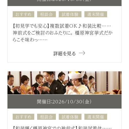
おすすめ
相談会
試着体験
週末開催
【初見学でも安心】複数試着OK♪和装比較……
神前式をご検討のおふたりに。 橿原神宮挙式だか
らこそ味わっ……
詳細を見る
開催日：2026/10/30（金）
おすすめ
相談会
試着体験
週末開催
【和装輝く橿原神宮での神前式】和装試着体……