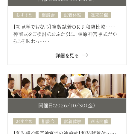
おすすめ
相談会
試着体験
週末開催
【初見学でも安心】複数試着OK♪和装比較……
神前式をご検討のおふたりに。 橿原神宮挙式だか
らこそ味わっ……
詳細を見る
開催日：2026/10/30（金）
おすすめ
相談会
試着体験
週末開催
【和装輝く橿原神宮での神前式】和装試着体……