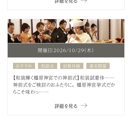
詳細を見る
開催日：2026/10/29（木）
おすすめ
相談会
試着体験
週末開催
【和装輝く橿原神宮での神前式】和装試着体……
神前式をご検討のおふたりに。 橿原神宮挙式だか
らこそ味わっ……
詳細を見る