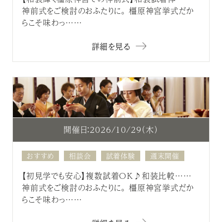
神前式をご検討のおふたりに。 橿原神宮挙式だか
らこそ味わっ……
詳細を見る
開催日：2026/10/29（木）
おすすめ
相談会
試着体験
週末開催
【初見学でも安心】複数試着OK♪和装比較……
神前式をご検討のおふたりに。 橿原神宮挙式だか
らこそ味わっ……