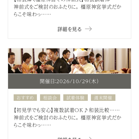
神前式をご検討のおふたりに。 橿原神宮挙式だか
らこそ味わっ……
詳細を見る
開催日：2026/10/29（木）
おすすめ
相談会
試着体験
週末開催
【初見学でも安心】複数試着OK♪和装比較……
神前式をご検討のおふたりに。 橿原神宮挙式だか
らこそ味わっ……