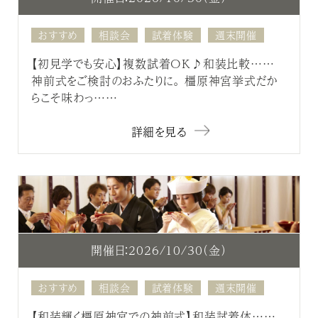
おすすめ
相談会
試着体験
週末開催
【初見学でも安心】複数試着OK♪和装比較……
神前式をご検討のおふたりに。 橿原神宮挙式だか
らこそ味わっ……
詳細を見る
開催日：2026/10/30（金）
おすすめ
相談会
試着体験
週末開催
【和装輝く橿原神宮での神前式】和装試着体……