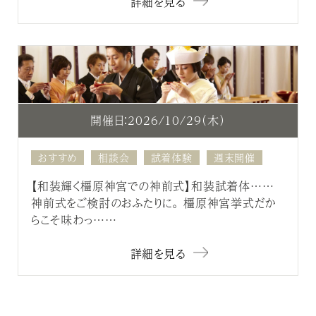
詳細を見る
開催日：2026/10/29（木）
おすすめ
相談会
試着体験
週末開催
【和装輝く橿原神宮での神前式】和装試着体……
神前式をご検討のおふたりに。 橿原神宮挙式だか
らこそ味わっ……
詳細を見る