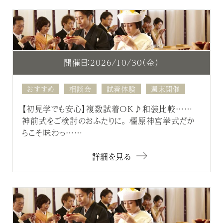
開催日：2026/10/30（金）
おすすめ
相談会
試着体験
週末開催
【初見学でも安心】複数試着OK♪和装比較……
神前式をご検討のおふたりに。 橿原神宮挙式だか
らこそ味わっ……
詳細を見る