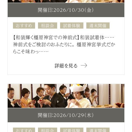
開催日：2026/10/30（金）
おすすめ
相談会
試着体験
週末開催
【和装輝く橿原神宮での神前式】和装試着体……
神前式をご検討のおふたりに。 橿原神宮挙式だか
らこそ味わっ……
詳細を見る
開催日：2026/10/29（木）
おすすめ
相談会
試着体験
週末開催