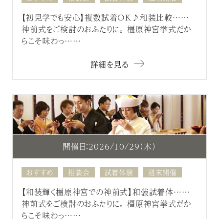
【初見学でも安心】複数試着OK♪和装比較……
神前式をご検討のおふたりに。 橿原神宮挙式だか
らこそ味わっ……
詳細を見る
開催日：2026/10/29（木）
おすすめ
相談会
試着体験
週末開催
【和装輝く橿原神宮での神前式】和装試着体……
神前式をご検討のおふたりに。 橿原神宮挙式だか
らこそ味わっ……