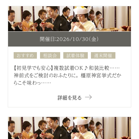
開催日：2026/10/30（金）
おすすめ
相談会
試着体験
週末開催
【初見学でも安心】複数試着OK♪和装比較……
神前式をご検討のおふたりに。 橿原神宮挙式だか
らこそ味わっ……
詳細を見る