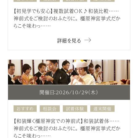
【初見学でも安心】複数試着OK♪和装比較……
神前式をご検討のおふたりに。 橿原神宮挙式だか
らこそ味わっ……
詳細を見る
開催日：2026/10/29（木）
おすすめ
相談会
試着体験
週末開催
【和装輝く橿原神宮での神前式】和装試着体……
神前式をご検討のおふたりに。 橿原神宮挙式だか
らこそ味わっ……