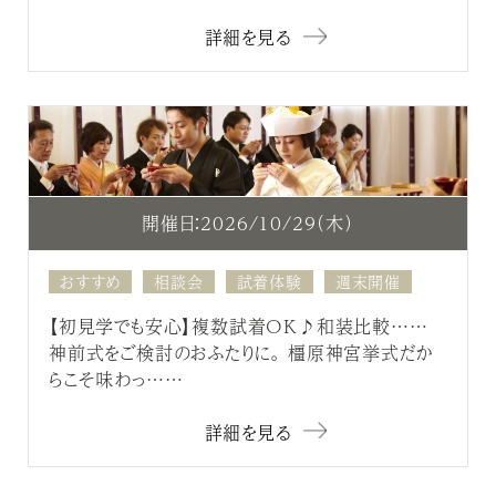
詳細を見る
開催日：2026/10/29（木）
おすすめ
相談会
試着体験
週末開催
【初見学でも安心】複数試着OK♪和装比較……
神前式をご検討のおふたりに。 橿原神宮挙式だか
らこそ味わっ……
詳細を見る