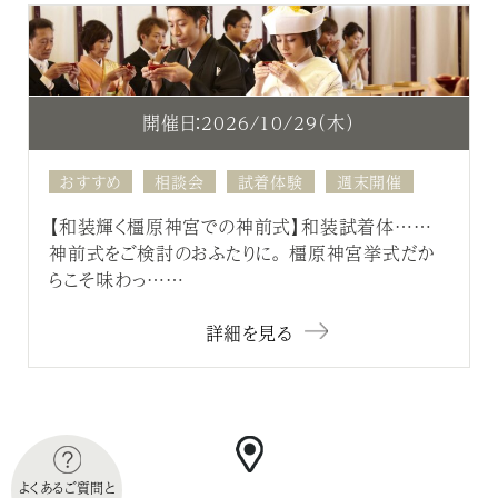
開催日：2026/10/29（木）
おすすめ
相談会
試着体験
週末開催
【和装輝く橿原神宮での神前式】和装試着体……
神前式をご検討のおふたりに。 橿原神宮挙式だか
らこそ味わっ……
詳細を見る
よくあるご質問と