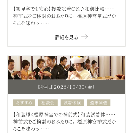
【初見学でも安心】複数試着OK♪和装比較……
神前式をご検討のおふたりに。 橿原神宮挙式だか
らこそ味わっ……
詳細を見る
開催日：2026/10/30（金）
おすすめ
相談会
試着体験
週末開催
【和装輝く橿原神宮での神前式】和装試着体……
神前式をご検討のおふたりに。 橿原神宮挙式だか
らこそ味わっ……