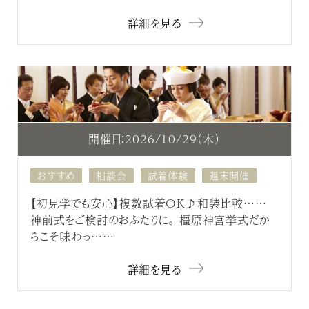
詳細を見る
開催日：2026/10/29（木）
おすすめ
相談会
試着体験
週末開催
【初見学でも安心】複数試着OK♪和装比較……
神前式をご検討のおふたりに。 橿原神宮挙式だか
らこそ味わっ……
詳細を見る