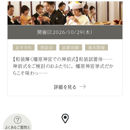
開催日：2026/10/29（木）
おすすめ
相談会
試着体験
週末開催
【和装輝く橿原神宮での神前式】和装試着体……
神前式をご検討のおふたりに。 橿原神宮挙式だか
らこそ味わっ……
詳細を見る
よくあるご質問と