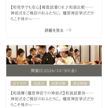
【初見学でも安心】複数試着OK♪和装比較……
神前式をご検討のおふたりに。 橿原神宮挙式だか
らこそ味わっ……
詳細を見る
開催日：2026/10/30（金）
おすすめ
相談会
試着体験
週末開催
【和装輝く橿原神宮での神前式】和装試着体……
神前式をご検討のおふたりに。 橿原神宮挙式だか
らこそ味わっ……