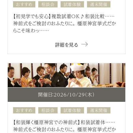
おすすめ
相談会
試着体験
週末開催
【初見学でも安心】複数試着OK♪和装比較……
神前式をご検討のおふたりに。 橿原神宮挙式だか
らこそ味わっ……
詳細を見る
開催日：2026/10/29（木）
おすすめ
相談会
試着体験
週末開催
【和装輝く橿原神宮での神前式】和装試着体……
神前式をご検討のおふたりに。 橿原神宮挙式だか