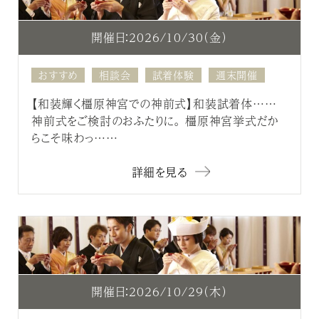
開催日：2026/10/30（金）
おすすめ
相談会
試着体験
週末開催
【和装輝く橿原神宮での神前式】和装試着体……
神前式をご検討のおふたりに。 橿原神宮挙式だか
らこそ味わっ……
詳細を見る
開催日：2026/10/29（木）