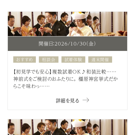
開催日：2026/10/30（金）
おすすめ
相談会
試着体験
週末開催
【初見学でも安心】複数試着OK♪和装比較……
神前式をご検討のおふたりに。 橿原神宮挙式だか
らこそ味わっ……
詳細を見る