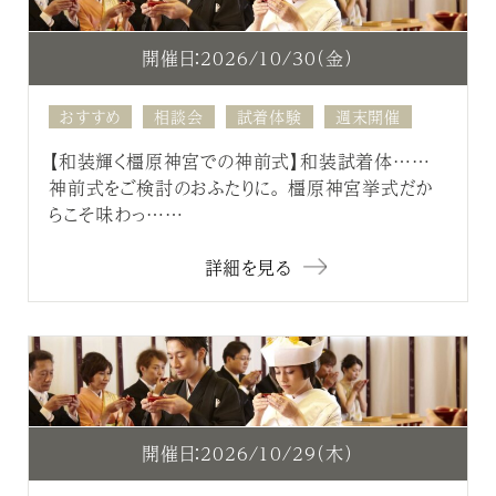
開催日：2026/10/30（金）
おすすめ
相談会
試着体験
週末開催
【和装輝く橿原神宮での神前式】和装試着体……
神前式をご検討のおふたりに。 橿原神宮挙式だか
らこそ味わっ……
詳細を見る
開催日：2026/10/29（木）