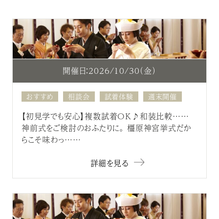
開催日：2026/10/30（金）
おすすめ
相談会
試着体験
週末開催
【初見学でも安心】複数試着OK♪和装比較……
神前式をご検討のおふたりに。 橿原神宮挙式だか
らこそ味わっ……
詳細を見る