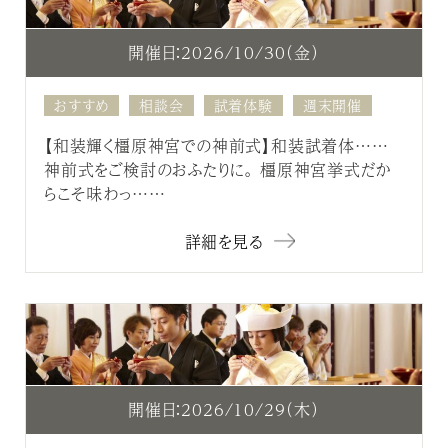
開催日：2026/10/30（金）
おすすめ
相談会
試着体験
週末開催
【和装輝く橿原神宮での神前式】和装試着体……
神前式をご検討のおふたりに。 橿原神宮挙式だか
らこそ味わっ……
詳細を見る
開催日：2026/10/29（木）