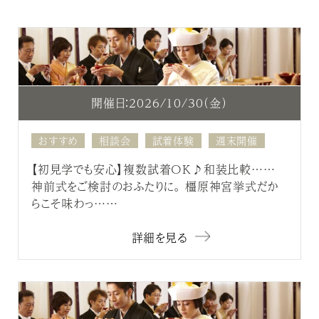
開催日：2026/10/30（金）
おすすめ
相談会
試着体験
週末開催
【初見学でも安心】複数試着OK♪和装比較……
神前式をご検討のおふたりに。 橿原神宮挙式だか
らこそ味わっ……
詳細を見る