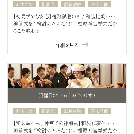
おすすめ
相談会
試着体験
週末開催
【初見学でも安心】複数試着OK♪和装比較……
神前式をご検討のおふたりに。 橿原神宮挙式だか
らこそ味わっ……
詳細を見る
開催日：2026/10/29（木）
おすすめ
相談会
試着体験
週末開催
【和装輝く橿原神宮での神前式】和装試着体……
神前式をご検討のおふたりに。 橿原神宮挙式だか