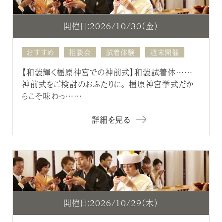
開催日：2026/10/30（金）
おすすめ
相談会
試着体験
週末開催
【和装輝く橿原神宮での神前式】和装試着体……
神前式をご検討のおふたりに。 橿原神宮挙式だか
らこそ味わっ……
詳細を見る
開催日：2026/10/29（木）