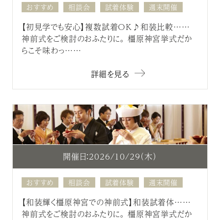
おすすめ
相談会
試着体験
週末開催
【初見学でも安心】複数試着OK♪和装比較……
神前式をご検討のおふたりに。 橿原神宮挙式だか
らこそ味わっ……
詳細を見る
開催日：2026/10/29（木）
おすすめ
相談会
試着体験
週末開催
【和装輝く橿原神宮での神前式】和装試着体……
神前式をご検討のおふたりに。 橿原神宮挙式だか