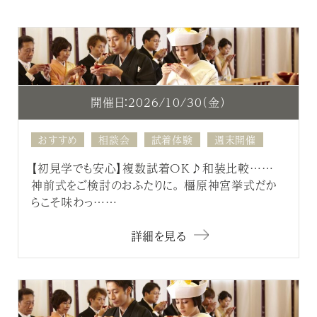
開催日：2026/10/30（金）
おすすめ
相談会
試着体験
週末開催
【初見学でも安心】複数試着OK♪和装比較……
神前式をご検討のおふたりに。 橿原神宮挙式だか
らこそ味わっ……
詳細を見る