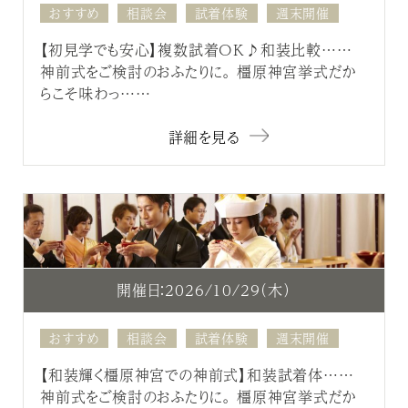
おすすめ
相談会
試着体験
週末開催
【初見学でも安心】複数試着OK♪和装比較……
神前式をご検討のおふたりに。 橿原神宮挙式だか
らこそ味わっ……
詳細を見る
開催日：2026/10/29（木）
おすすめ
相談会
試着体験
週末開催
【和装輝く橿原神宮での神前式】和装試着体……
神前式をご検討のおふたりに。 橿原神宮挙式だか