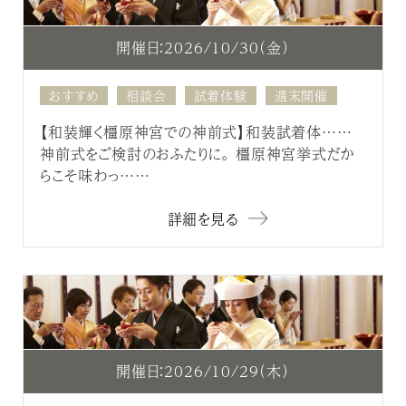
開催日：2026/10/30（金）
おすすめ
相談会
試着体験
週末開催
【和装輝く橿原神宮での神前式】和装試着体……
神前式をご検討のおふたりに。 橿原神宮挙式だか
らこそ味わっ……
詳細を見る
開催日：2026/10/29（木）