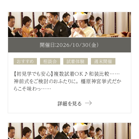
開催日：2026/10/30（金）
おすすめ
相談会
試着体験
週末開催
【初見学でも安心】複数試着OK♪和装比較……
神前式をご検討のおふたりに。 橿原神宮挙式だか
らこそ味わっ……
詳細を見る