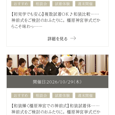
おすすめ
相談会
試着体験
週末開催
【初見学でも安心】複数試着OK♪和装比較……
神前式をご検討のおふたりに。 橿原神宮挙式だか
らこそ味わっ……
詳細を見る
開催日：2026/10/29（木）
おすすめ
相談会
試着体験
週末開催
【和装輝く橿原神宮での神前式】和装試着体……
神前式をご検討のおふたりに。 橿原神宮挙式だか