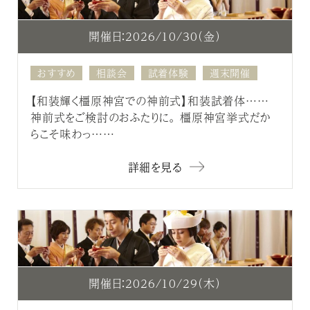
開催日：2026/10/30（金）
おすすめ
相談会
試着体験
週末開催
【和装輝く橿原神宮での神前式】和装試着体……
神前式をご検討のおふたりに。 橿原神宮挙式だか
らこそ味わっ……
詳細を見る
開催日：2026/10/29（木）