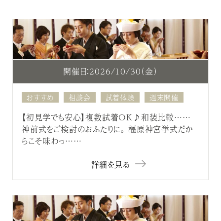
開催日：2026/10/30（金）
おすすめ
相談会
試着体験
週末開催
【初見学でも安心】複数試着OK♪和装比較……
神前式をご検討のおふたりに。 橿原神宮挙式だか
らこそ味わっ……
詳細を見る