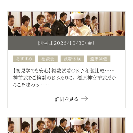
開催日：2026/10/30（金）
おすすめ
相談会
試着体験
週末開催
【初見学でも安心】複数試着OK♪和装比較……
神前式をご検討のおふたりに。 橿原神宮挙式だか
らこそ味わっ……
詳細を見る