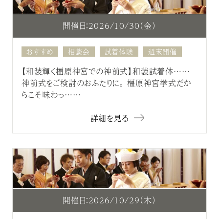
開催日：2026/10/30（金）
おすすめ
相談会
試着体験
週末開催
【和装輝く橿原神宮での神前式】和装試着体……
神前式をご検討のおふたりに。 橿原神宮挙式だか
らこそ味わっ……
詳細を見る
開催日：2026/10/29（木）