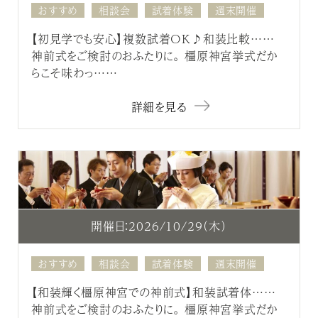
おすすめ
相談会
試着体験
週末開催
【初見学でも安心】複数試着OK♪和装比較……
神前式をご検討のおふたりに。 橿原神宮挙式だか
らこそ味わっ……
詳細を見る
開催日：2026/10/29（木）
おすすめ
相談会
試着体験
週末開催
【和装輝く橿原神宮での神前式】和装試着体……
神前式をご検討のおふたりに。 橿原神宮挙式だか