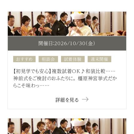
開催日：2026/10/30（金）
おすすめ
相談会
試着体験
週末開催
【初見学でも安心】複数試着OK♪和装比較……
神前式をご検討のおふたりに。 橿原神宮挙式だか
らこそ味わっ……
詳細を見る